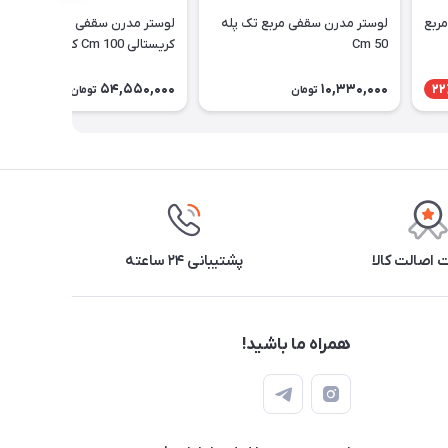
لوستر سقفی کوچک و ارزان - مربع
لوستر مدرن سقفی مربع تک پله
لوستر مدرن سقفی - آویزی
50 Cm
کریستالی 100 Cm کد 3_441
54,550,000
10,330,000
22
تومان
تومان
اصالت کالا
پشتیبانی ۲۴ ساعته
همراه ما باشید!