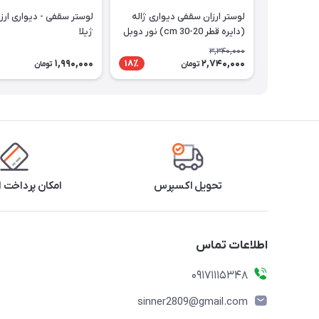
لوستر ارزان سقفی دیواری ژاله
(دایره قطر 20-30 cm) نور دوبل
ژیلا
3,340,000
1,990,000
2,740,000
18٪
تومان
تومان
تحویل اکسپرس
امکان پرداخت 
اطلاعات تماس
09171115348
sinner2809@gmail.com