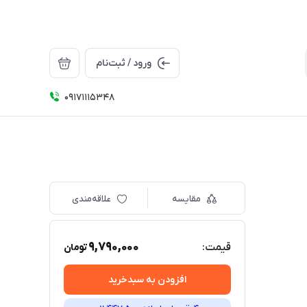
ورود / ثبت‌نام
09171115348
مقایسه
علاقه‌مندی
9,790,000
قیمت:
تومان
افزودن به سبدخرید