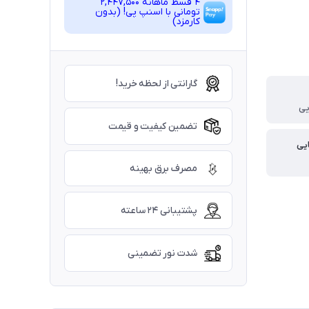
4 قسط ماهانه 2,447,500
تومانی با اسنپ ‌پی! (بدون
کارمزد)
گارانتی از لحظه خرید!
یی
تضمین کیفیت و قیمت
یی
مصرف برق بهینه
پشتیبانی ۲۴ ساعته
شدت نور تضمینی