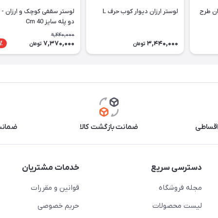
لوستر سقفی - دیواری ارزان طرح
لوستر ارزان دیوار کوب حرف L
دو پله سایز Cm 40
9,440,000
7,370,000
3,440,000
٪
تومان
تومان
اقساطی
ضمانت بازگشت کالا
ضمانت 
دسترسی سریع
خدمات مشتریان
مجله فروشگاه
قوانین و مقررات
لیست محصولات
حریم خصوصی