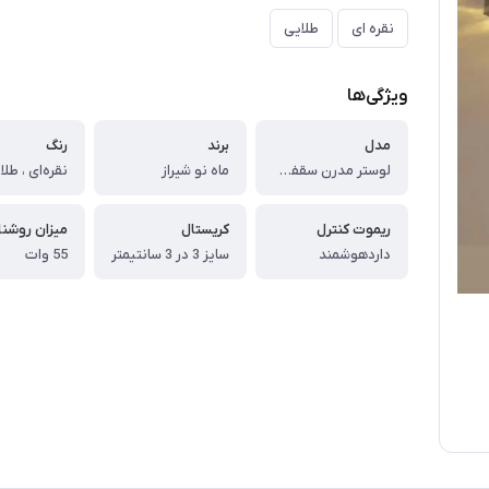
نقره ای
طلایی
ویژگی‌ها
مدل
برند
رنگ
لوستر مدرن سقفی طرح شایلین
ماه نو شیراز
نقره‌ای ، طلا
ریموت کنترل
کریستال
میزان روشنا
داردهوشمند
سایز 3 در 3 سانتیمتر
55 وات