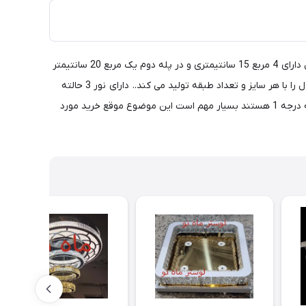
لوستر مدرن سقفی طرح شایلین سایز 40 cm، ماه نو این نوع محصول را با هر سایز و تعداد طبقه تولید می کند. این محصول 2 پله ، در پله اول دارای 4 مربع 15 سانتیمتری و در پله دوم یک مربع 20 سانتیمتر
است. سایز 50 cm، این محصول 2 پله ، در پله اول دارای 4 مربع 20 سانتیمتری و در پله دوم یک مربع 30 سانتیمتر است.ماه نو این نوع محصول را با هر سایز و تعداد طبقه تولید می کند.. دارای نور 3 حالته
آفتابی و مهتابی و نچرال می باشد. دارای 10 سال ضمانت بدنه و 18 ماه وسایل برقی می باشد. ( کنترل - فلز و ال ای دی SMD و کریستالها همه درجه 1 هستند بسیار مهم است این موضوع موقع خرید مورد