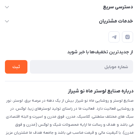
09171115348
دسترسی سریع
sinner2809@gmail.com
مجله فروشگاه
خدمات مشتریان
شیراز، خیابان قاآنی شمالی، مجتمع تخصصی برق و روشنایی زمرد،
لیست محصولات
قوانین و مقررات
طبقه همکف واحد 131
درباره ما
حریم خصوصی
تماس با ما
از جدید‌ترین تخفیف‌ها با‌ خبر شوید
راهنما
ثبت
درباره صنایع لوستر ماه نو شیراز
صنایع لوستر و روشنایی ماه نو شیراز بیش از یک دهه در عرصه برق، لوستر، نور
و روشنایی فعالیت دارد. فعالیت ما در راستای تولید لوسترهای زیبا، لوکس، در
سبک های مختلف سلطنتی، کلاسیک، مدرن، فوق مدرن و اسپرت و البته اقتصادی
می باشد و هدف و رسالت ما ارایه محصولات شیک و لوکس (مدرن و فوق
مدرن)، با کیفیت عالی و قیمت مناسب می باشد و جامعه هدف ما مشتریان عزیز