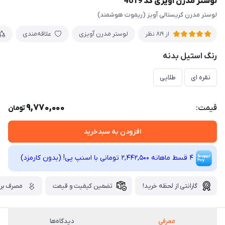
لوستر مدرن آویزی کد 4019
لوستر مدرن کریستالی آویز (ریموت هوشمند)
لوستر مدرن آویزی
علاقه‌مندی
از 819 نظر
رنگ استیل بدنه
نقره ای
طلایی
9,770,000
قیمت:
تومان
افزودن به سبدخرید
4 قسط ماهانه 2,442,500 تومانی با اسنپ ‌پی! (بدون کارمزد)
گارانتی از لحظه خرید!
تضمین کیفیت و قیمت
مصرف برق
معرفی
دیدگاه‌ها