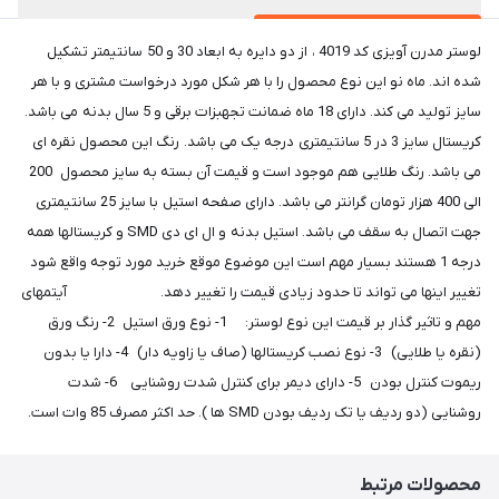
لوستر مدرن آویزی کد 4019 ، از دو دایره به ابعاد 30 و 50 سانتیمتر تشکیل
شده اند. ماه نو این نوع محصول را با هر شکل مورد درخواست مشتری و با هر
سایز تولید می کند. دارای 18 ماه ضمانت تجهبزات برقی و 5 سال بدنه می باشد.
کریستال سایز 3 در 5 سانتیمتری درجه یک می باشد. رنگ این محصول نقره ای
می باشد. رنگ طلایی هم موجود است و قیمت آن بسته به سایز محصول 200
الی 400 هزار تومان گرانتر می باشد. دارای صفحه استیل با سایز 25 سانتیمتری
جهت اتصال به سقف می باشد. استیل بدنه و ال ای دی SMD و کریستالها همه
درجه 1 هستند بسیار مهم است این موضوع موقع خرید مورد توجه واقع شود
تغییر اینها می تواند تا حدود زیادی قیمت را تغییر دهد. آیتمهای
مهم و تاثیر گذار بر قیمت این نوع لوستر: 1- نوع ورق استیل 2- رنگ ورق
(نقره یا طلایی) 3- نوع نصب کریستالها (صاف یا زاویه دار) 4- دارا یا بدون
ریموت کنترل بودن 5- دارای دیمر برای کنترل شدت روشنایی 6- شدت
روشنایی (دو ردیف یا تک ردیف بودن SMD ها ). حد اکثر مصرف 85 وات است.
محصولات مرتبط