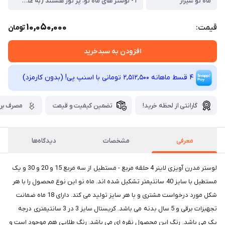
ماه نو شیراز
1- لوستر های ماه نو، پر نور هستند (به علت ریسه با کیفیت لون استار - تراکم 200و در صورت سفارش تراکم 220 و دولاین نوری) ، 2- ورق استیل تایوانی آیینه ای (مات نیست) ، 3- کریستال درجه یک (برخی از کریستال درجه دو استفاده میکنند) ، 4- خرید از تولیدی دارای مجوز تولید (کارگاههایی که مجوز تولید ندارند تحت استاندارد تولید نمی کنند و ضمن نداشتن کیفیت لازم، تبعاتی نظیر سوختن و اتصالی و برق گرفتگی دارد)
10,050,000
قیمت:
تومان
افزودن به سبدخرید
4 قسط ماهانه 2,512,500 تومانی با اسنپ ‌پی! (بدون کارمزد)
گارانتی از لحظه خرید!
تضمین کیفیت و قیمت
مصرف برق
معرفی
مشخصات
دیدگاه‌ها
لوستر مدرن آویزی لاینر 4 حلقه مربع - مستطیل از سه مربع 15 و 20 و 30 و یک
مستطیل با سایز 40 سانتیمتر تشکیل شده اند. ماه نو این نوع محصول را با هر
شکل مورد درخواست مشتری و با هر سایز تولید می کند. دارای 18 ماه ضمانت
تجهبزات برقی و 5 سال بدنه می باشد. کریستال سایز 3 در 3 سانتیمتری درجه
یک می باشد. رنگ این محصول نقره ای می باشد. رنگ طلایی هم موجود است و