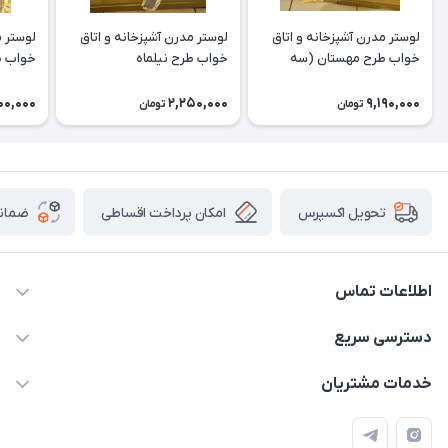
لوستر مدرن آشپزخانه و اتاق
لوستر مدرن آشپزخانه و اتاق
لوستر م
خواب طرح مهستان (سه
خواب طرح نیلماه
خواب ط
شعله)
00,000
2,250,000
9,190,000
تومان
تومان
امکان پرداخت اقساطی
ضمانت
تحویل اکسپرس
اطلاعات تماس
09171115348
دسترسی سریع
sinner2809@gmail.com
مجله فروشگاه
خدمات مشتریان
شیراز، خیابان قاآنی شمالی، مجتمع تخصصی برق و روشنایی زمرد،
لیست محصولات
قوانین و مقررات
طبقه همکف واحد 131
درباره ما