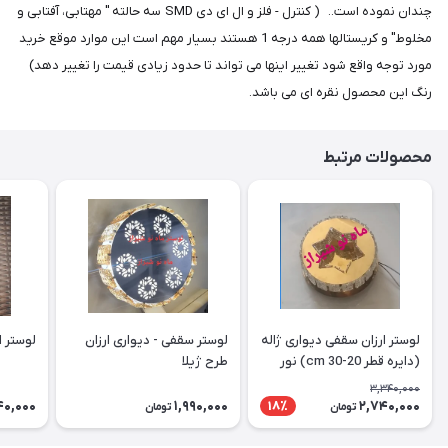
چندان نموده است.. ( کنترل - فلز و ال ای دی SMD سه حالته " مهتابی، آفتابی و
مخلوط" و کریستالها همه درجه 1 هستند بسیار مهم است این موارد موقع خرید
مورد توجه واقع شود تغییر اینها می تواند تا حدود زیادی قیمت را تغییر دهد)
رنگ این محصول نقره ای می باشد.
محصولات مرتبط
لوستر ارزان سقفی دیواری ژاله
لوستر سقفی - دیواری ارزان
لوستر ارز
(دایره قطر 20-30 cm) نور
طرح ژیلا
دوبل
3,340,000
40,000
1,990,000
2,740,000
18٪
تومان
تومان