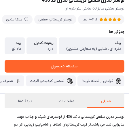
لوستر مدرن سقفی کریستالی مدرن کد 436
لوستر سقفی سایز 60 سانتی متر نقره ای
لوستر کریستالی سقفی
علاقه‌مندی
از 604 نظر
ویژگی‌ها
رنگ
ریموت کنترل
برند
نقره ای ، طلایی (به سفارش مشتری)
دارد
ماه نو
استعلام محصول
گارانتی از لحظه خرید!
تضمین کیفیت و قیمت
مصرف برق
معرفی
مشخصات
دیدگاه‌ها
لوستر مدرن سقفی کریستالی با کد 436 از لوسترهای شیک و جذاب جهت
پذیرایی شما می باشد.تر کیب کریستالهای شفاف و شامپاینی زیبایی آنرا دو