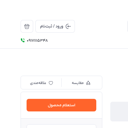
ورود / ثبت‌نام
09171115348
مقایسه
علاقه‌مندی
استعلام محصول