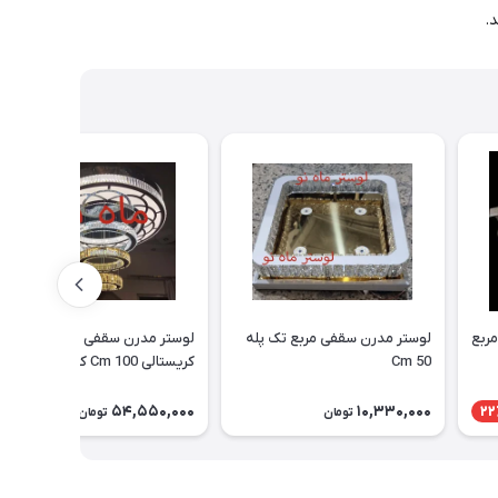
.
لوستر سقفی کوچک و ارزان - مربع
لوستر مدرن سقفی مربع تک پله
لوستر مدرن سقفی - آویزی
50 Cm
کریستالی 100 Cm کد 3_441
54,550,000
10,330,000
22
تومان
تومان