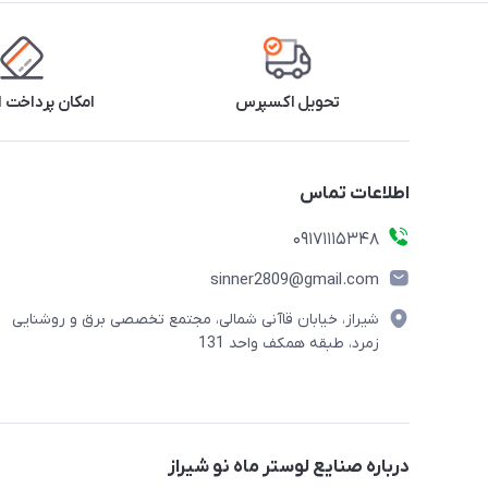
تحویل اکسپرس
امکان پرداخت 
اطلاعات تماس
09171115348
sinner2809@gmail.com
شیراز، خیابان قاآنی شمالی، مجتمع تخصصی برق و روشنایی
زمرد، طبقه همکف واحد 131
درباره صنایع لوستر ماه نو شیراز