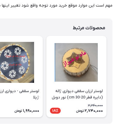
مهم است این موارد موقع خرید مورد توجه واقع شود تغییر اینها 
محصولات مرتبط
لوستر ارزان سقفی دیواری ژاله
(دایره قطر 20-30 cm) نور دوبل
ژیلا
3,340,000
1,990,000
2,740,000
18٪
تومان
تومان