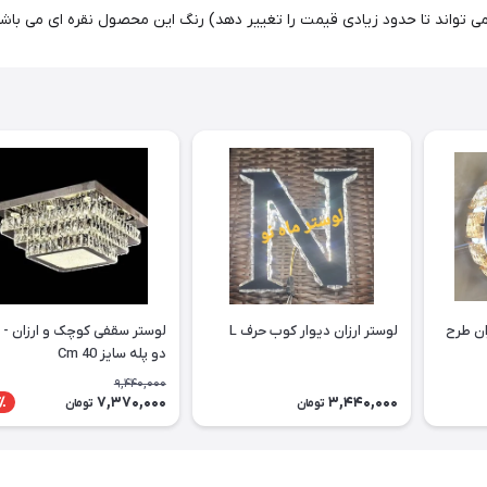
می تواند تا حدود زیادی قیمت را تغییر دهد) رنگ این محصول نقره ای می باشد
لوستر سقفی - دیواری ارزان طرح
لوستر ارزان دیوار کوب حرف L
دو پله سایز Cm 40
9,440,000
7,370,000
3,440,000
٪
تومان
تومان