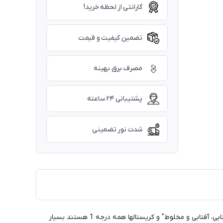
گارانتی از لحظه خرید!
تضمین کیفیت و قیمت
مصرف برق بهینه
پشتیبانی ۲۴ ساعته
شدت نور تضمینی
لوستر مدرن سقفی کریستالی با کد 431 از لوسترهای شیک و جذاب جهت پذیرایی شما می باشد.. ( کنترل - فلز و ال ای دی SMD سه حالته " مهتابی، آفتابی و مخلوط" و کریستالها همه درجه 1 هستند بسیار