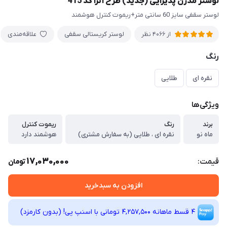
لوستر مدرن پذیرایی (جدید) طرح آترا کد 415
لوستر سقفی سایز 60 سانتی متر+ریموت کنترل هوشمند
لوستر کریستالی سقفی
علاقه‌مندی
از 4066 نظر
رنگ
نقره ای
طلایی
ویژگی‌ها
برند
رنگ
ریموت کنترل
ماه نو
نقره ای ، طلایی (به سفارش مشتری)
هوشمند دارد
17,030,000
قیمت:
تومان
افزودن به سبدخرید
4 قسط ماهانه 4,257,500 تومانی با اسنپ ‌پی! (بدون کارمزد)