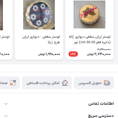
لوستر ارزان سقفی دیواری ژاله
لوستر سقفی - دیواری ارزان
لوستر ارز
(دایره قطر 20-30 cm) نور
طرح ژیلا
دوبل
3,340,000
40,000
1,990,000
2,740,000
18٪
تومان
تومان
امکان پرداخت اقساطی
ضمانت
تحویل اکسپرس
اطلاعات تماس
09171115348
دسترسی سریع