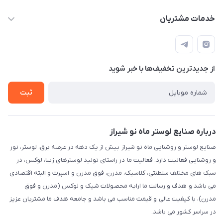
sinner2809@gmail.com
مجله فروشگاه
خدمات مشتریان
شیراز، خیابان قاآنی شمالی، مجتمع تخصصی برق و روشنایی زمرد،
لیست محصولات
قوانین و مقررات
طبقه همکف واحد 131
درباره ما
حریم خصوصی
تماس با ما
از جدید‌ترین تخفیف‌ها با‌ خبر شوید
راهنما
ثبت
درباره صنایع لوستر ماه نو شیراز
صنایع لوستر و روشنایی ماه نو شیراز بیش از یک دهه در عرصه برق، لوستر، نور
و روشنایی فعالیت دارد. فعالیت ما در راستای تولید لوسترهای زیبا، لوکس، در
سبک های مختلف سلطنتی، کلاسیک، مدرن، فوق مدرن و اسپرت و البته اقتصادی
می باشد و هدف و رسالت ما ارایه محصولات شیک و لوکس (مدرن و فوق
مدرن)، با کیفیت عالی و قیمت مناسب می باشد و جامعه هدف ما مشتریان عزیز
در سراسر کشور می باشد.