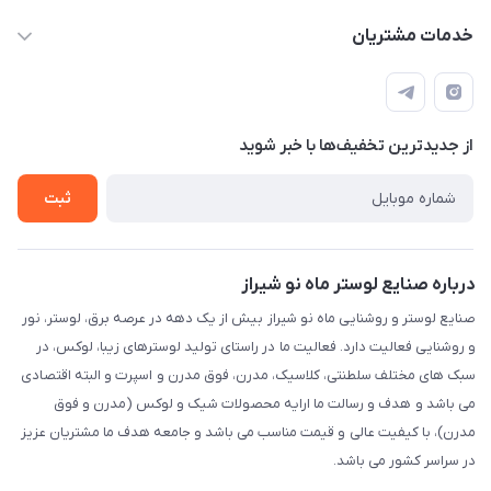
sinner2809@gmail.com
مجله فروشگاه
خدمات مشتریان
شیراز، خیابان قاآنی شمالی، مجتمع تخصصی برق و روشنایی زمرد،
لیست محصولات
قوانین و مقررات
طبقه همکف واحد 131
درباره ما
حریم خصوصی
تماس با ما
از جدید‌ترین تخفیف‌ها با‌ خبر شوید
راهنما
ثبت
درباره صنایع لوستر ماه نو شیراز
صنایع لوستر و روشنایی ماه نو شیراز بیش از یک دهه در عرصه برق، لوستر، نور
و روشنایی فعالیت دارد. فعالیت ما در راستای تولید لوسترهای زیبا، لوکس، در
سبک های مختلف سلطنتی، کلاسیک، مدرن، فوق مدرن و اسپرت و البته اقتصادی
می باشد و هدف و رسالت ما ارایه محصولات شیک و لوکس (مدرن و فوق
مدرن)، با کیفیت عالی و قیمت مناسب می باشد و جامعه هدف ما مشتریان عزیز
در سراسر کشور می باشد.