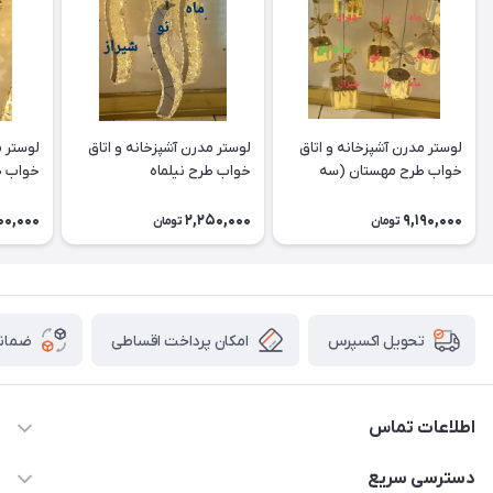
لوستر مدرن آشپزخانه و اتاق
لوستر مدرن آشپزخانه و اتاق
لوستر م
خواب طرح مهستان (سه
خواب طرح نیلماه
خواب ط
شعله)
00,000
2,250,000
9,190,000
تومان
تومان
امکان پرداخت اقساطی
ضمانت
تحویل اکسپرس
اطلاعات تماس
09171115348
دسترسی سریع