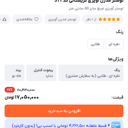
لوستر مدرن آویزی کریستالی کد 311
لوستر آویزی مربع سایز 60 سانتی متر
لوستر مدرن آویزی
علاقه‌مندی
م
از 1 نظر
رنگ
نقره ای
طلایی
ویژگی‌ها
رنگ
ریموت کنترل
برند
نقره ای ، طلایی (به سفارش مشتری)
ندارد
ماه نو
17٪
20,430,000
17,050,000
قیمت:
تومان
افزودن به سبدخرید
4 قسط ماهانه 4,262,500 تومانی با اسنپ ‌پی! (بدون کارمزد)