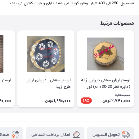
محصول 250 الی 400 هزار تومان گرانتر می باشد.دارای ریموت کنترل می باشد.
محصولات مرتبط
لوستر ارزان سقفی دیواری ژاله
لوستر سقفی - دیواری ارزان
لوستر ارز
(دایره قطر 20-30 cm) نور
طرح ژیلا
دوبل
3,340,000
40,000
1,990,000
2,740,000
18٪
تومان
تومان
امکان پرداخت اقساطی
ضمانت
تحویل اکسپرس