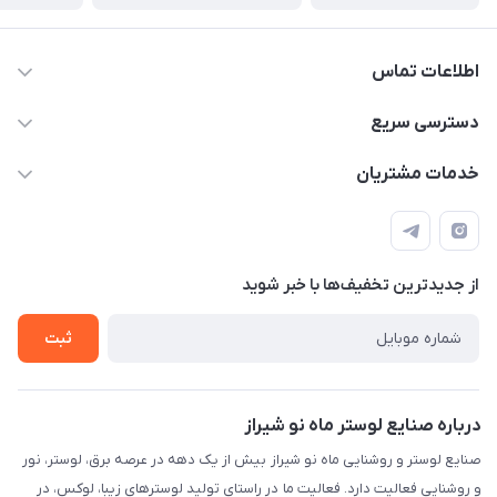
اطلاعات تماس
09171115348
دسترسی سریع
sinner2809@gmail.com
مجله فروشگاه
خدمات مشتریان
شیراز، خیابان قاآنی شمالی، مجتمع تخصصی برق و روشنایی زمرد،
لیست محصولات
قوانین و مقررات
طبقه همکف واحد 131
درباره ما
حریم خصوصی
تماس با ما
از جدید‌ترین تخفیف‌ها با‌ خبر شوید
راهنما
ثبت
درباره صنایع لوستر ماه نو شیراز
صنایع لوستر و روشنایی ماه نو شیراز بیش از یک دهه در عرصه برق، لوستر، نور
و روشنایی فعالیت دارد. فعالیت ما در راستای تولید لوسترهای زیبا، لوکس، در