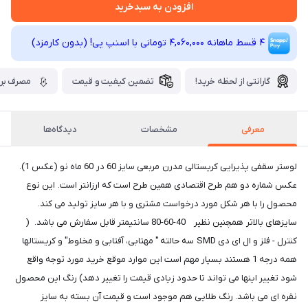
افزودن به سبدخرید
4 قسط ماهانه 4,060,000 تومانی با اسنپ ‌پی! (بدون کارمزد)
گارانتی از لحظه خرید!
تضمین کیفیت و قیمت
مصرف برق
معرفی
مشخصات
دیدگاه‌ها
لوستر سقفی پذیرایی کریستالی مدرن مربعی سایز 60 در 60 ماه نو (عکس 1).
عکس شماره دو هم طرح اقتصادی همین طرح است که ارزانتر است. این نوع
محصول را با هر شکل مورد درخواست مشتری و با هر سایز تولید می کند.
سایزهای بالاتر همچنین نظیر 40-60-80 سانتیمتر قابل سفارش می باشد. (
کنترل - فلز و ال ای دی SMD سه حالته " مهتابی، آفتابی و مخلوط" و کریستالها
همه درجه 1 هستند بسیار مهم است این موارد موقع خرید مورد توجه واقع
شود تغییر اینها می تواند تا حدود زیادی قیمت را تغییر دهد) رنگ این محصول
نقره ای می باشد. رنگ طلایی هم موجود است و قیمت آن بسته به سایز