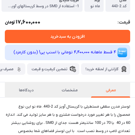
مدل
برند
مزیت کلیدی
کد 2-443
ماه نو
1- استفاده از SMD در وسط کریستالهای آویز باعث می شود شما نیاز به خرید لامپ جداگانه (معمولا خرید لامپ لوستر با مشتریست) نداشته باشید. این smd ها دارای نور سه حالته و قابل کم و زیاد شدن نور هستند. در حالیکه لامپ هم زود می سوزد و هم تک نور بوده و امکان کنترل شدت نور ندارند.
17,600,000
قیمت:
تومان
افزودن به سبدخرید
4 قسط ماهانه 4,400,000 تومانی با اسنپ ‌پی! (بدون کارمزد)
گارانتی از لحظه خرید!
تضمین کیفیت و قیمت
مصرف برق
معرفی
مشخصات
دیدگاه‌ها
لوستر مدرن سقفی مستطیلی با کریستال آویز کد 2-443. ماه نو این نوع
محصول را با هر تغییر مورد درخواست مشتری و با هر سایز تولید می کند. اندازه
60 در 40 یا 70 در 100 سانتیمتر هست. جدای از SMD ، برای روشنایی بیشتر
تعدادی لامپ در وسط نصب است. با این لوستر فضاهای شما بخصوص