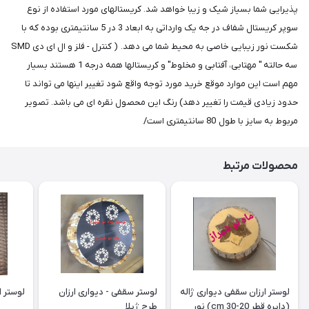
پذیرایی شما بسیاز شیک و زیبا خواهد شد. کریستالهای مورد استفاده از نوع
سوپر کریستال شفاف در جه یک وارداتی به ابعاد 3 در 5 سانتیمتری بوده که با
شکست نور زیبایی خاصی به محیط شما می دهد. ( کنترل - فلز و ال ای دی SMD
سه حالته " مهتابی، آفتابی و مخلوط" و کریستالها همه درجه 1 هستند بسیار
مهم است این موارد موقع خرید مورد توجه واقع شود تغییر اینها می تواند تا
حدود زیادی قیمت را تغییر دهد) رنگ این محصول نقره ای می باشد. تصویر
مربوط به سایز با طول 80 سانتیمتری است/
محصولات مرتبط
لوستر ارزان سقفی دیواری ژاله
لوستر سقفی - دیواری ارزان
لوستر ارز
(دایره قطر 20-30 cm) نور
طرح ژیلا