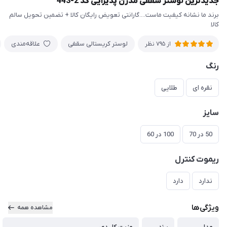
جدیدترین لوستر سقفی مدرن پذیرایی کد 2-443
برند ما نشانه کیفیت ماست....گارانتی تعویض رایگان کالا + تضمین تحویل سالم
کالا
لوستر کریستالی سقفی
علاقه‌مندی
از 795 نظر
رنگ
نقره ای
طلایی
سایز
50 در 70
100 در 60
ریموت کنترل
ندارد
دارد
ویژگی‌ها
مشاهده همه