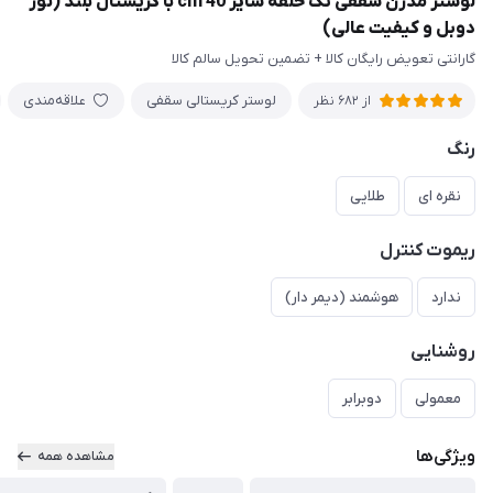
لوستر مدرن سقفی تک حلقه سایز 40 cm با کریستال بلند (نور
دوبل و کیفیت عالی)
گارانتی تعویض رایگان کالا + تضمین تحویل سالم کالا
لوستر کریستالی سقفی
علاقه‌مندی
از 682 نظر
رنگ
نقره ای
طلایی
ریموت کنترل
ندارد
هوشمند (دیمر دار)
روشنایی
معمولی
دوبرابر
ویژگی‌ها
مشاهده همه