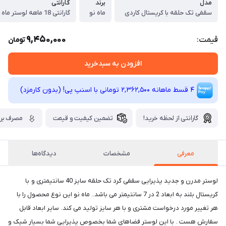
مدل
برند
گارانتی
سقفی تک حلقه با کریستال کاردی
ماه نو
گارانتی 18 ماهه لوستر ماه نو شیراز
9,450,000
قیمت:
تومان
افزودن به سبدخرید
4 قسط ماهانه 2,362,500 تومانی با اسنپ ‌پی! (بدون کارمزد)
گارانتی از لحظه خرید!
تضمین کیفیت و قیمت
مصرف برق
معرفی
مشخصات
دیدگاه‌ها
لوستر مدرن و جدید پذیرایی سقفی گرد تک حلقه سایز 40 سانتیمتری و با
کریستال بلند به ابعاد 2 در 7 سانتیمتر می باشد.. ماه نو این نوع محصول را با
هر تغییر مورد درخواست مشتری و با هر سایز تولید می کند. سایر ابعاد قابل
سفارش هست . با این لوستر فضاهای شما بخصوص پذیرایی شما بسیار شیک و