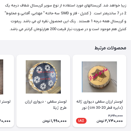
زیبا خواهد شد. کریستالهای مورد استفاده از نوع سوپر کریستال شفاف درجه یک
2 در 7 سانتیمتر است. ( کنترل - فلز و SMD سه حالته " مهتابی، آفتابی و مخلوط"
و کریستال همه درجه 1 هستند . رنگ این محصول نقره ای می باشد. ریموت
کنترل هم موجود است و در صورت نیاز قیمت 200 هزارتومان گرانتر می باشد.
محصولات مرتبط
لوستر ارزان سقفی دیواری ژاله
لوستر سقفی - دیواری ارزان
لوستر ارز
(دایره قطر 20-30 cm) نور
طرح ژیلا
دوبل
3,340,000
40,000
1,990,000
2,740,000
18٪
تومان
تومان