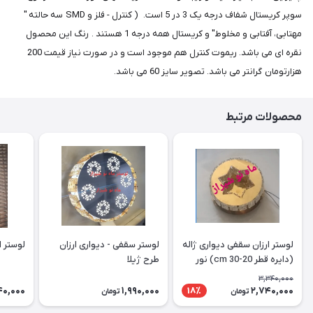
سوپر کریستال شفاف درجه یک 3 در 5 است. ( کنترل - فلز و SMD سه حالته "
مهتابی، آفتابی و مخلوط" و کریستال همه درجه 1 هستند . رنگ این محصول
نقره ای می باشد. ریموت کنترل هم موجود است و در صورت نیاز قیمت 200
هزارتومان گرانتر می باشد. تصویر سایز 60 می باشد.
محصولات مرتبط
لوستر ارزان سقفی دیواری ژاله
لوستر سقفی - دیواری ارزان
لوستر ارز
(دایره قطر 20-30 cm) نور
طرح ژیلا
دوبل
3,340,000
40,000
1,990,000
2,740,000
18٪
تومان
تومان