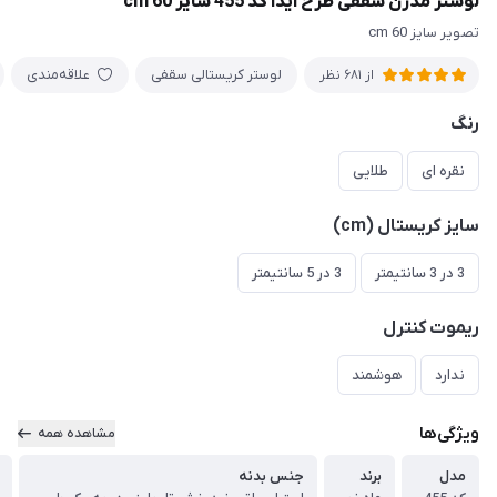
لوستر مدرن سقفی طرح آیدا کد 455 سایز 60 cm
تصویر سایز 60 cm
لوستر کریستالی سقفی
علاقه‌مندی
از 681 نظر
رنگ
نقره ای
طلایی
سایز کریستال (cm)
3 در 3 سانتیمتر
3 در 5 سانتیمتر
ریموت کنترل
ندارد
هوشمند
ویژگی‌ها
مشاهده همه
مدل
برند
جنس بدنه