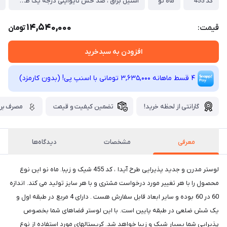
کد 455
ماه نو
استیل براق ، ضد خش تایواینی درجه یک طلایی/ نقره ای
14,540,000
قیمت:
تومان
افزودن به سبدخرید
4 قسط ماهانه 3,635,000 تومانی با اسنپ ‌پی! (بدون کارمزد)
گارانتی از لحظه خرید!
تضمین کیفیت و قیمت
مصرف برق
معرفی
مشخصات
دیدگاه‌ها
لوستر مدرن و جدید پذیرایی طرح آیدا ، کد 455 شیک و زیبا. ماه نو این نوع
محصول را با هر تغییر مورد درخواست مشتری و با هر سایز تولید می کند. اندازه
60 در 60 بوده و سایر ابعاد قابل سفارش هست . دارای 4 مربع در طبقه اول و
یک شش ضلعی در طبقه پایین است. با این لوستر فضاهای شما بخصوص
پذیرایی شما بسیار شیک و زیبا خواهد شد. کریستالهای مورد استفاده از نوع