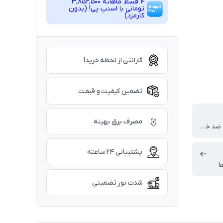
4 قسط ماهانه 3,852,500
تومانی با اسنپ ‌پی! (بدون
کارمزد)
گارانتی از لحظه خرید!
تضمین کیفیت و قیمت
مصرف برق بهینه
استیل براق ، ضد خش تایواینی درجه یک طلایی/ نقره ای
پشتیبانی ۲۴ ساعته
ا
شدت نور تضمینی