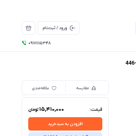
ورود / ثبت‌نام
09171115348
مقایسه
علاقه‌مندی
15,410,000
قیمت:
تومان
افزودن به سبدخرید