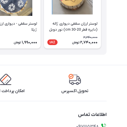
لوستر ارزان سقفی دیواری ژاله
(دایره قطر 20-30 cm) نور دوبل
ژیلا
3,340,000
1,990,000
2,740,000
18٪
تومان
تومان
تحویل اکسپرس
امکان پرداخت 
اطلاعات تماس
09171115348