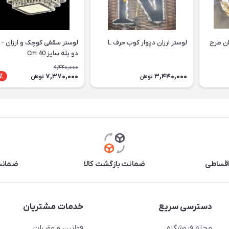
لوستر سقفی - دیواری ارزان طرح
لوستر ارزان دیوار کوب حرف L
دو پله سایز Cm 40
9,440,000
7,370,000
3,440,000
٪
تومان
تومان
اقساطی
ضمانت بازگشت کالا
ضمانت 
دسترسی سریع
خدمات مشتریان
مجله فروشگاه
قوانین و مقررات