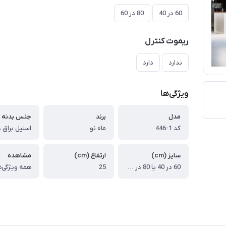
60 در 40
80 در 60
ریموت کنترل
ندارد
دارد
ویژگی‌ها
مدل
برند
جنس بدنه
کد 1-446
ماه نو
سایز (cm)
ارتفاع (cm)
مشاهده
60 در 40 یا 80 در 60 و ....
25
همه ویژگی‌ه