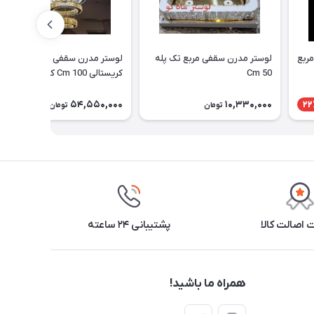
لوستر سقفی کوچک و ارزان - مربع
لوستر مدرن سقفی مربع تک پله
لوستر مدرن سقفی - آویزی
50 Cm
کریستالی 100 Cm کد 3_441
54,550,000
10,330,000
22
تومان
تومان
اصالت کالا
پشتیبانی ۲۴ ساعته
همراه ما باشید!