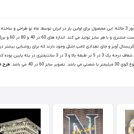
لوستر مدرن و جدید پذیرایی مستطیل ، کد 1-446 شیک و زیبا با نور 3 حالته. این محصول برای اولین بار در ایرا
کریستال آویز و جای تعدادی لامپ اشکی وجود دارند که برای روشنایی بیشتر
شما بسیار شیک و زیبا خواهد شد. کریستالها از نوع سوپر کریستال شفا
در 40 می باشد.