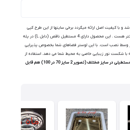
ن توسط، ماه نو طراحی و ساخته شد و با کیفیت اصل ارائه میگردد برخی سایتها از این طرح کپی
برداری کرده و ارائه می دهند. ماه نو این را با هر تغییر مورد درخواست مشتری و با هر سایز تولید می کند. اندازه های 60 در 40 و 80 در 60 و بزرگتر هست . این محصول دارای 4 مستطیل ناقص (دابل L) در پله
 در وسط نصب است. با این لوستر فضاهای شما بخصوص پذیرایی
ف درجه یک 3 در 5 در طبقه بالا و 3 در 3 سانتیمتری در پله پایین بوده که با شکست نور زیبایی خاصی به محیط شما می دهد. استفاده از
طرح مستطیلی در سایز مختلف (تصویر 2 سایز 70 در 100) هم قابل