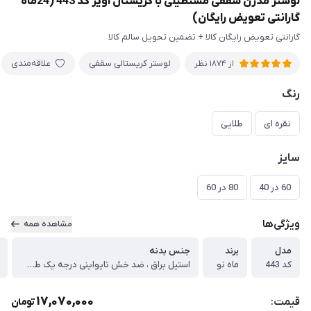
لوستر مدرن سقفی مستطیلی با کریستال آویز کد 443 (24ماه
گارانتی تعویض رایگان)
گارانتی تعویض رایگان کالا + تضمین تحویل سالم کالا
لوستر کریستالی سقفی
علاقه‌مندی
از 1874 نظر
رنگ
نقره ای
طلایی
سایز
60 در 40
80 در 60
ویژگی‌ها
مشاهده همه
مدل
برند
جنس بدنه
کد 443
ماه نو
استیل براق ، ضد خش تایواینی درجه یک طلایی/ نقره ای
17,070,000
قیمت:
تومان