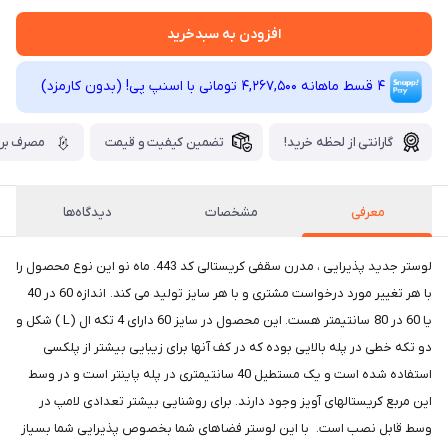
افزودن به سبدخرید
4 قسط ماهانه 4,267,500 تومانی با اسنپ ‌پی! (بدون کارمزد)
گارانتی از لحظه خرید!
تضمین کیفیت و قیمت
مصرف برق
معرفی
مشخصات
دیدگاه‌ها
لوستر جدید پذیرایی ، مدرن سقفی کریستالی کد 443. ماه نو این نوع محصول را
با هر تغییر مورد درخواست مشتری و با هر سایز تولید می کند. اندازه 60 در 40
یا 60 در 80 سانتیمتر هست. این محصول در سایز 60 دارای 4 تکه ال (L ) شکل و
دو تکه خطی در پله بالایی بوده که در کف آنها برای زیبایی بیشتر از پلکسی
استفاده شده است و یک مستطیل 40 سانتیمتری در پله پاینتر است و در وسط
این مربع کریستالهای آویز وجود دارند. برای روشنایی بیشتر تعدادی لامپ در
وسط قابل نصب است. با این لوستر فضاهای شما بخصوص پذیرایی شما بسیاز