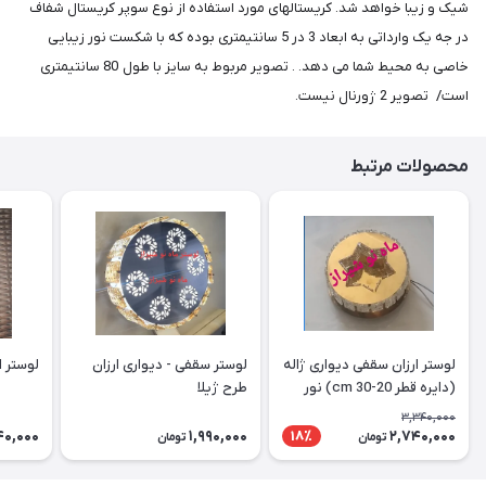
شیک و زیبا خواهد شد. کریستالهای مورد استفاده از نوع سوپر کریستال شفاف
در جه یک وارداتی به ابعاد 3 در 5 سانتیمتری بوده که با شکست نور زیبایی
خاصی به محیط شما می دهد. . تصویر مربوط به سایز با طول 80 سانتیمتری
است/ تصویر 2 ژورنال نیست.
محصولات مرتبط
لوستر ارزان سقفی دیواری ژاله
لوستر سقفی - دیواری ارزان
لوستر ارز
(دایره قطر 20-30 cm) نور
طرح ژیلا
دوبل
3,340,000
40,000
1,990,000
2,740,000
18٪
تومان
تومان