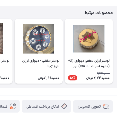
محصولات مرتبط
لوستر ارزان سقفی دیواری ژاله
لوستر سقفی - دیواری ارزان
لوستر ارز
(دایره قطر 20-30 cm) نور
طرح ژیلا
دوبل
3,340,000
40,000
1,990,000
2,740,000
18٪
تومان
تومان
امکان پرداخت اقساطی
ضمانت
تحویل اکسپرس