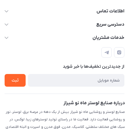
اطلاعات تماس
09171115348
دسترسی سریع
sinner2809@gmail.com
مجله فروشگاه
خدمات مشتریان
شیراز، خیابان قاآنی شمالی، مجتمع تخصصی برق و روشنایی زمرد،
لیست محصولات
قوانین و مقررات
طبقه همکف واحد 131
درباره ما
حریم خصوصی
تماس با ما
از جدید‌ترین تخفیف‌ها با‌ خبر شوید
راهنما
ثبت
درباره صنایع لوستر ماه نو شیراز
صنایع لوستر و روشنایی ماه نو شیراز بیش از یک دهه در عرصه برق، لوستر، نور
و روشنایی فعالیت دارد. فعالیت ما در راستای تولید لوسترهای زیبا، لوکس، در
سبک های مختلف سلطنتی، کلاسیک، مدرن، فوق مدرن و اسپرت و البته اقتصادی