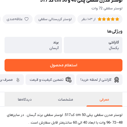
لوستر مدرن سقفی پنلی 40 و cm 50 کد 517
لوستر سقفی 72 وات
لوستر کریستالی سقفی
علاقه‌مندی
از 103 نظر
ویژگی‌ها
گارانتی
برند
یکسال
آیسان
استعلام محصول
گارانتی از لحظه خرید!
تضمین کیفیت و قیمت
مصرف برق
معرفی
مشخصات
دیدگاه‌ها
لوستر مدرن سقفی پنلی cm 50 کد517. لوستر سقفی برند آیسان . در سایزهای
48--72 -96 وات با ابعاد 40 الی 60 سانتیمتر قابل سفارش است. .