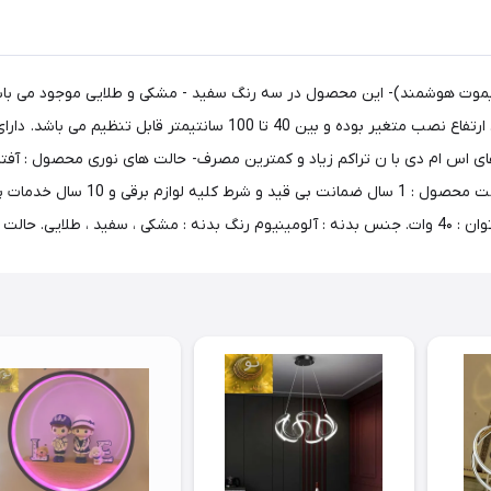
سپرت و مدرن طرح ستاره کد 716- (نور 3 حالته و ریموت هوشمند)- این محصول در سه رنگ سفید - مشکی و
برای محیط های پذیرایی، اتاق خواب و آشپزخانه استفاده می شوند. ارتفاع 
ی اس ام دی با ن تراکم زیاد و کمترین مصرف- حالت های نوری محصول : آفتاب
محصول برای محیطی با متراژ 25 متر مر