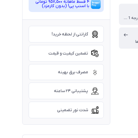
4 قسط ماهانه 957,500 تومانی
با اسنپ ‌پی! (بدون کارمزد)
آلومینیوم درجه 1 با رنگ الکترواستاتیک
گارانتی از لحظه خرید!
ا
تضمین کیفیت و قیمت
مصرف برق بهینه
پشتیبانی ۲۴ ساعته
شدت نور تضمینی