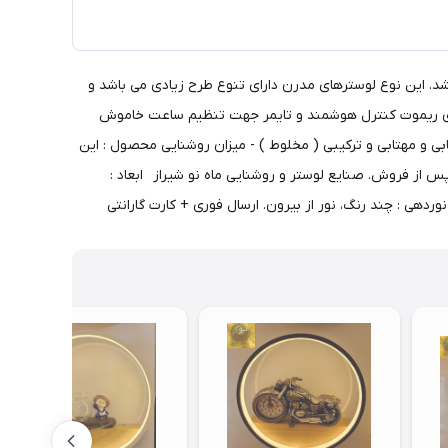
 طلایی موجود می باشد. این نوع لوسترهای مدرن دارای تنوع طرح زیادی می باشد و
نصب متغیر بوده و بین 40 تا 100 سانتیمتر قابل تنظیم می باشد. دارای ریموت کنترل هوشمند و تایمر جهت تنظیم ساعت خاموش
ی و مهتابی و ترکیبی ( مخلوط ) - میزان روشنایی محصول : این
بع استفاده میگردد. - ضمانت محصول : 1 سال ضمانت بی قید و شرط کلیه لوازم برقی و 10 سال خدمات پس از فروش. صنایع لوستر و روشنایی ماه نو شیراز ابعاد :