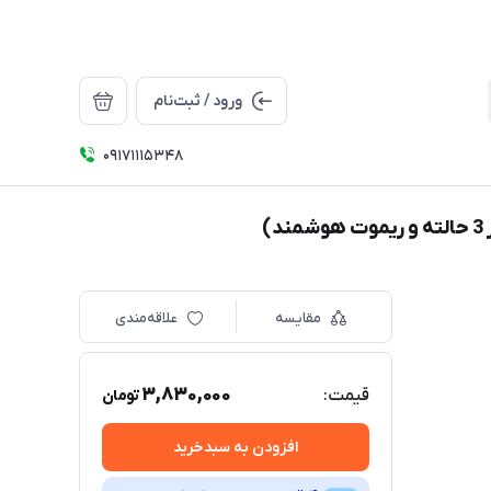
ورود / ثبت‌نام
09171115348
مقایسه
علاقه‌مندی
3,830,000
قیمت:
تومان
افزودن به سبدخرید