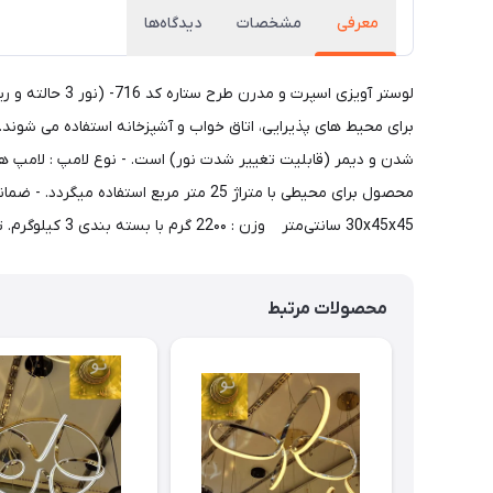
معرفی
مشخصات
دیدگاه‌ها
لوستر آویزی ا
شدن و دیمر (قابلیت تغییر شدت نور) است. - نوع لامپ : لامپ ها
30x45x45 سانتی‌متر وزن : 22۰۰ گرم با بسته بندی 3 کیلوگرم. توان : 4۰ وات. جنس بدنه : آلومینیوم رنگ بدنه : مشکی ، سفید ، طلایی. حالت نوردهی : چند رنگ، نور از بیرون. ارسال فوری + کارت گارانتی
محصولات مرتبط