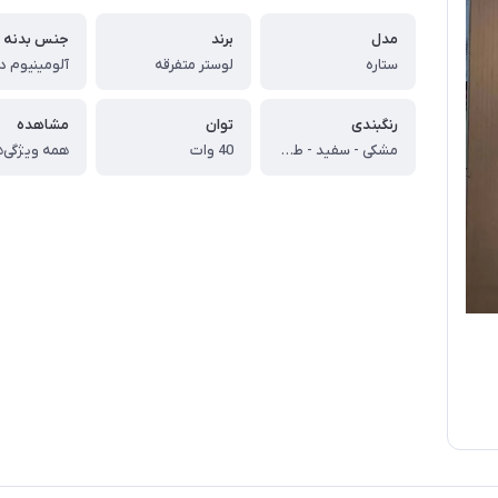
مدل
برند
جنس بدنه
ستاره
لوستر متفرقه
رنگبندی
توان
مشاهده
مشکی - سفید - طلایی
40 وات
همه ویژگی‌ه