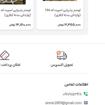
لوستر پذیرایی اسپرت کد 744
(وارداتی بدنه آبکاری)
(وارداتی بدنه آبکاری)
14,510,000
12,455,000
تومان
تومان
تحویل اکسپرس
امکان پرداخت 
اطلاعات تماس
09171115348
sinner2809@gmail.com