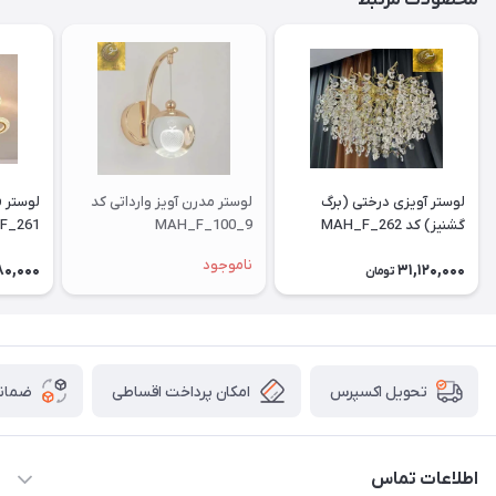
محصولات مرتبط
لوستر آویزی درختی (برگ
لوستر مدرن آویز وارداتی کد
گشنیز) کد MAH_F_262
MAH_F_100_9
F_261
ناموجود
80,000
31,120,000
تومان
امکان پرداخت اقساطی
ضمانت
تحویل اکسپرس
اطلاعات تماس