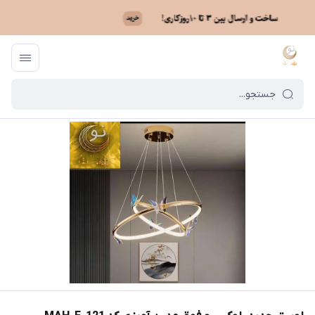
ماه نو
/
فهرست محصولات
/
لوستر جدید، لوکس و فوق مدرن آویزی کد MAH_F_121