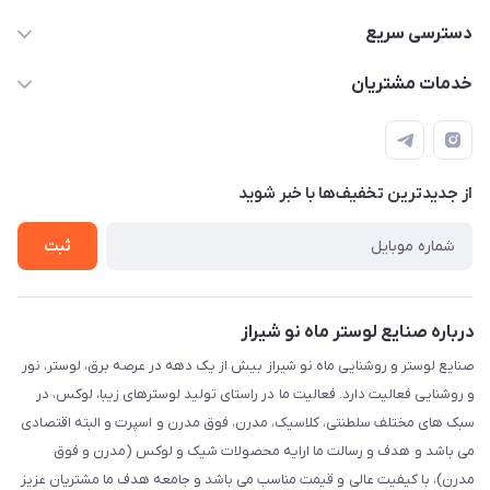
09171115348
دسترسی سریع
sinner2809@gmail.com
مجله فروشگاه
خدمات مشتریان
شیراز، خیابان قاآنی شمالی، مجتمع تخصصی برق و روشنایی زمرد،
لیست محصولات
قوانین و مقررات
طبقه همکف واحد 131
درباره ما
حریم خصوصی
تماس با ما
از جدید‌ترین تخفیف‌ها با‌ خبر شوید
راهنما
ثبت
درباره صنایع لوستر ماه نو شیراز
صنایع لوستر و روشنایی ماه نو شیراز بیش از یک دهه در عرصه برق، لوستر، نور
و روشنایی فعالیت دارد. فعالیت ما در راستای تولید لوسترهای زیبا، لوکس، در
سبک های مختلف سلطنتی، کلاسیک، مدرن، فوق مدرن و اسپرت و البته اقتصادی
می باشد و هدف و رسالت ما ارایه محصولات شیک و لوکس (مدرن و فوق
مدرن)، با کیفیت عالی و قیمت مناسب می باشد و جامعه هدف ما مشتریان عزیز