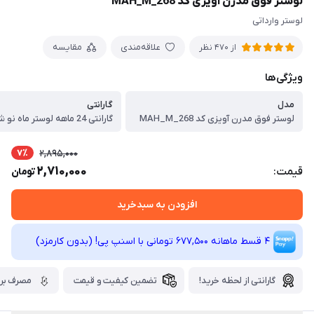
لوستر فوق مدرن آویزی کد MAH_M_268
لوستر وارداتی
علاقه‌مندی
مقایسه
از 470 نظر
ویژگی‌ها
مدل
گارانتی
لوستر فوق مدرن آویزی کد MAH_M_268
گارانتی 24 ماهه لوستر ماه نو شیراز
7٪
2,895,000
2,710,000
قیمت:
تومان
افزودن به سبدخرید
4 قسط ماهانه 677,500 تومانی با اسنپ ‌پی! (بدون کارمزد)
گارانتی از لحظه خرید!
تضمین کیفیت و قیمت
مصرف برق