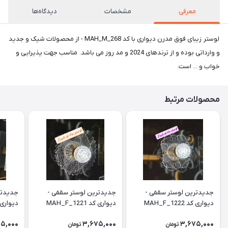
معرفی
مشخصات
دیدگاه‌ها
لوستر زیبای فوق مدرن دیواری با کد MAH_M_268 - از محصولات شیک و جدید
و وارداتی بوده و از ترندهای 2024 و مد روز می باشد. مناسب جهت پذیرایی و
خواب و ... است.
محصولات مرتبط
جدیدترین لوستر سقفی -
جدیدترین لوستر سقفی -
جدیدتر
دیواری کد MAH_F_1222
دیواری کد MAH_F_1221
دیواری کد H_F_1223
5,000
3,675,000
3,675,000
تومان
تومان