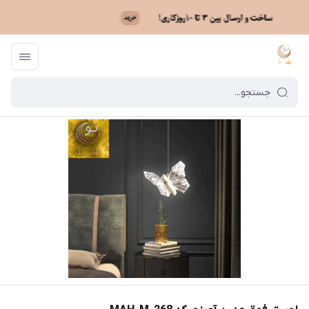
ماه نو
/
فهرست محصولات
/
لوستر فوق مدرن آویزی کد MAH_M_268