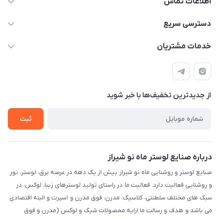
اطلاعات تماس
09171115348
دسترسی سریع
sinner2809@gmail.com
مجله فروشگاه
خدمات مشتریان
شیراز، خیابان قاآنی شمالی، مجتمع تخصصی برق و روشنایی زمرد،
لیست محصولات
قوانین و مقررات
طبقه همکف واحد 131
درباره ما
حریم خصوصی
تماس با ما
از جدید‌ترین تخفیف‌ها با‌ خبر شوید
راهنما
ثبت
درباره صنایع لوستر ماه نو شیراز
صنایع لوستر و روشنایی ماه نو شیراز بیش از یک دهه در عرصه برق، لوستر، نور
و روشنایی فعالیت دارد. فعالیت ما در راستای تولید لوسترهای زیبا، لوکس، در
سبک های مختلف سلطنتی، کلاسیک، مدرن، فوق مدرن و اسپرت و البته اقتصادی
می باشد و هدف و رسالت ما ارایه محصولات شیک و لوکس (مدرن و فوق