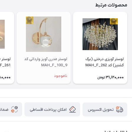
محصولات مرتبط
لوستر آویزی درختی (برگ
لوستر مدرن آویز وارداتی کد
گشنیز) کد MAH_F_262
MAH_F_100_9
F_261
ناموجود
80,000
31,120,000
تومان
امکان پرداخت اقساطی
ضمانت
تحویل اکسپرس