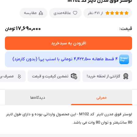
لوستر فوق مدرن لاینر کد M102
علاقه‌مندی
مقایسه
از 471 نظر
17,690,000
قیمت:
تومان
افزودن به سبدخرید
4 قسط ماهانه 4,422,500 تومانی با اسنپ ‌پی! (بدون کارمزد)
گارانتی از لحظه خرید!
تضمین کیفیت و قیمت
مصرف برق
معرفی
دیدگاه‌ها
لوستر فوق مدرن لاینر کد M102 - این محصول وارداتی بوده و دارای طول لاینر
80 سانتیمتر و توان 80 وات می باشد.