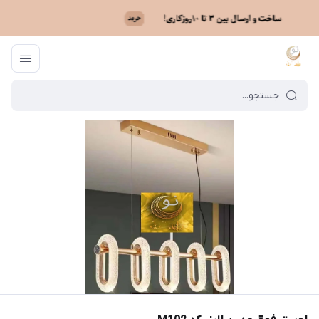
ماه نو
/
فهرست محصولات
/
لوستر فوق مدرن لاینر کد M102