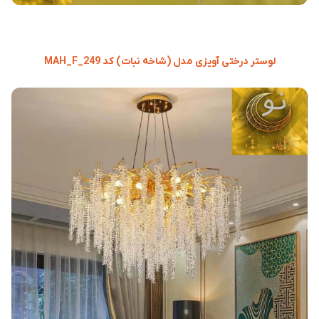
لوستر درختی آویزی مدل (شاخه نبات) کد MAH_F_249