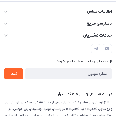
اطلاعات تماس
09171115348
دسترسی سریع
sinner2809@gmail.com
مجله فروشگاه
خدمات مشتریان
شیراز، خیابان قاآنی شمالی، مجتمع تخصصی برق و روشنایی زمرد،
لیست محصولات
قوانین و مقررات
طبقه همکف واحد 131
درباره ما
حریم خصوصی
تماس با ما
از جدید‌ترین تخفیف‌ها با‌ خبر شوید
راهنما
ثبت
درباره صنایع لوستر ماه نو شیراز
صنایع لوستر و روشنایی ماه نو شیراز بیش از یک دهه در عرصه برق، لوستر، نور
و روشنایی فعالیت دارد. فعالیت ما در راستای تولید لوسترهای زیبا، لوکس، در
سبک های مختلف سلطنتی، کلاسیک، مدرن، فوق مدرن و اسپرت و البته اقتصادی