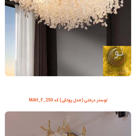
لوستر درختی (مدل پولکی) کد MAH_F_250