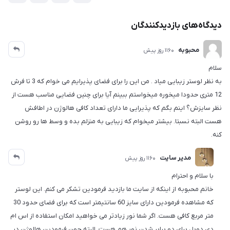
دیدگاه‌های بازدیدکنندگان
محبوبه
1160 روز پیش
سلام
به نظر لوستر زیبایی میاد . من این را برای فضای پذیرایم می خوام که 3 تا فرش
12 متری حدودا میخوره میخواستم ببینم آیا برای چنین فضایی مناسب هست از
نظر سایزش؟ اینم بگم که پذیرایی ما دارای تعداد کافی هالوژن در اطافش
هست البته نسبتا. بیشتر میخوام که زیبایی به منزلم بده و وسط ها رو روشن
کنه.
مدیر سایت
1160 روز پیش
با سلام و احترام
خانم محبوبه از اینکه از سایت ما بازدید فرمودین تشکر می کنم. این لوستر
که مشاهده فرمودین دارای سایز 60 سانتیمتر است که برای فضای حدود 30
متر مربع کافی هست. اگر شما نور زیادتر می خواهید امکان استفاده از اس ام
دی دوبل برای دو برابر شدن نور هم هست. البته چون فرمودین هالوژن در