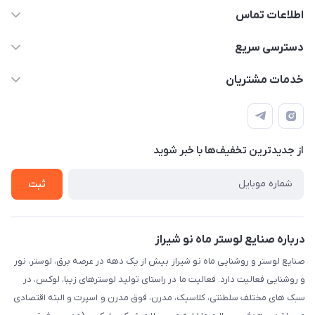
اطلاعات تماس
09171115348
دسترسی سریع
sinner2809@gmail.com
مجله فروشگاه
خدمات مشتریان
شیراز، خیابان قاآنی شمالی، مجتمع تخصصی برق و روشنایی زمرد،
لیست محصولات
قوانین و مقررات
طبقه همکف واحد 131
درباره ما
حریم خصوصی
تماس با ما
از جدید‌ترین تخفیف‌ها با‌ خبر شوید
راهنما
ثبت
درباره صنایع لوستر ماه نو شیراز
صنایع لوستر و روشنایی ماه نو شیراز بیش از یک دهه در عرصه برق، لوستر، نور
و روشنایی فعالیت دارد. فعالیت ما در راستای تولید لوسترهای زیبا، لوکس، در
سبک های مختلف سلطنتی، کلاسیک، مدرن، فوق مدرن و اسپرت و البته اقتصادی