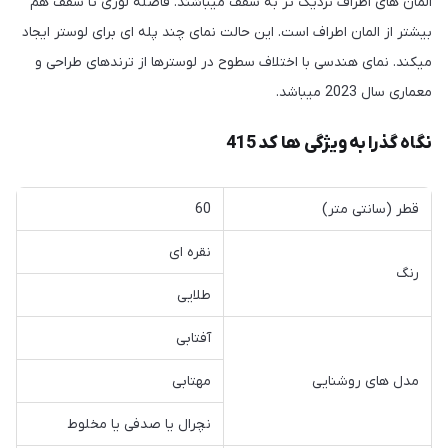
المان های اطراف نزدیک تر به سقف میباشند. فاصله لوزی تا سقف هم
بیشتر از المان اطراف است. این حالت نمای چند پله ای برای لوستر ایجاد
میکند. نمای هندسی با اختلاف سطوح در لوسترها از ترندهای طراحی و
معماری سال 2023 میباشد.
نگاه گذرا به ویژگی ها کد 415
قطر (سانتی متر)
60
نقره ای
رنگ
طلایی
آفتابی
مدل های روشنایی
مهتابی
نچرال یا صدفی یا مخلوط