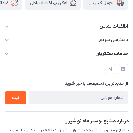
امکان پرداخت اقساطی
ضمانت
تحویل اکسپرس
اطلاعات تماس
09171115348
دسترسی سریع
sinner2809@gmail.com
مجله فروشگاه
خدمات مشتریان
شیراز، خیابان قاآنی شمالی، مجتمع تخصصی برق و روشنایی زمرد،
لیست محصولات
قوانین و مقررات
طبقه همکف واحد 131
درباره ما
حریم خصوصی
تماس با ما
از جدید‌ترین تخفیف‌ها با‌ خبر شوید
راهنما
ثبت
درباره صنایع لوستر ماه نو شیراز
صنایع لوستر و روشنایی ماه نو شیراز بیش از یک دهه در عرصه برق، لوستر، نور