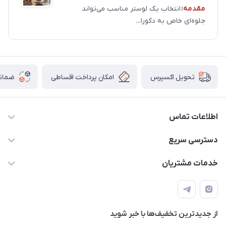
مقدمه:
انتخاب یک لوستر مناسب می‌تواند
جلوه‌ای خاص به دکورا...
امکان پرداخت اقساطی
ضمانت
تحویل اکسپرس
اطلاعات تماس
09171115348
دسترسی سریع
sinner2809@gmail.com
مجله فروشگاه
خدمات مشتریان
شیراز، خیابان قاآنی شمالی، مجتمع تخصصی برق و روشنایی زمرد،
لیست محصولات
قوانین و مقررات
طبقه همکف واحد 131
درباره ما
حریم خصوصی
تماس با ما
از جدید‌ترین تخفیف‌ها با‌ خبر شوید
راهنما