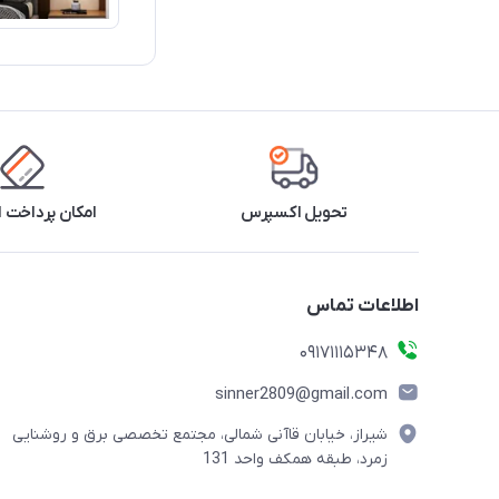
تحویل اکسپرس
امکان پرداخت 
اطلاعات تماس
09171115348
sinner2809@gmail.com
شیراز، خیابان قاآنی شمالی، مجتمع تخصصی برق و روشنایی
زمرد، طبقه همکف واحد 131