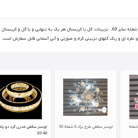
لوستر سقفی طرح برگ . جنس بدنه لوستر برنج می باشد: لوستر 8 شعله سایز 60. تزیینات: گل یا کریست
و نقره ای و رنگ گلهای تزیینی کرم و صورتی و آبی آسمانی قابل سفارش است.
لوستر سقفی طرح برگ 6 شعله 50
لوستر سقفی مدرن گرد دو پله
40-20