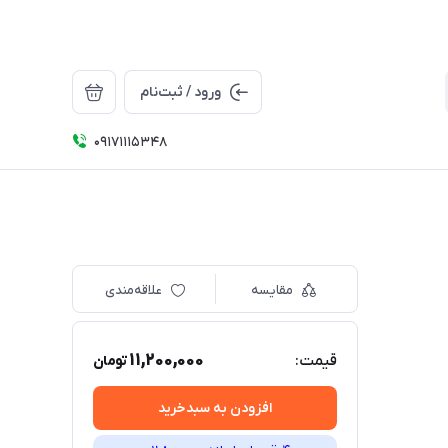
ورود / ثبت‌نام
09171115348
مقایسه
علاقه‌مندی
11,200,000
قیمت:
تومان
افزودن به سبدخرید