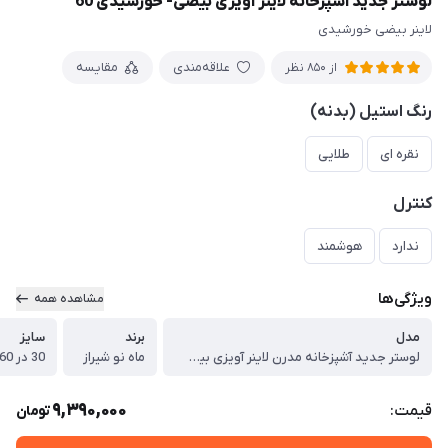
لوستر جدید آشپزخانه لاینر آویزی بیضی- خورشیدی 60
لاینر بیضی خورشیدی
علاقه‌مندی
مقایسه
از 850 نظر
رنگ استیل (بدنه)
نقره ای
طلایی
کنترل
ندارد
هوشمند
ویژگی‌ها
مشاهده همه
مدل
برند
سایز
لوستر جدید آشپزخانه مدرن لاینر آویزی بیضی مدل خورشیدی 60
ماه نو شیراز
30 در 60 سانتیمتر
9,390,000
قیمت:
تومان