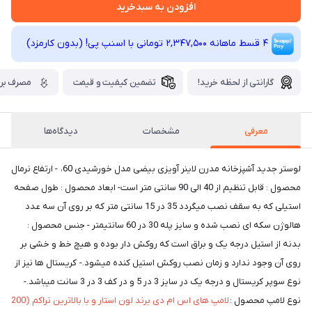
افزودن به سبدخرید
4 قسط ماهانه 2,347,500 تومانی با اسنپ ‌پی! (بدون کارمزد)
گارانتی از لحظه خرید!
تضمین کیفیت و قیمت
مصرف برق
معرفی
مشخصات
دیدگاه‌ها
لوستر جدید آشپزخانه مدرن لاینر آویزی بیضی مدل خورشیدی 60، - ارتفاع نرمال
محصول : قابل تنظیم از 40 الی 90 سانتی متر است- ابعاد محصول : طول صفحه
استیلی که به سقف نصب میگردد 35 در 15 سانتی متر که بر روی آن سه عدد
هالوژن سکه ای نصب شده و سایز پله 30 در 60 سانتیمتر - جنس محصول :
بدنه از استیل درجه یک و براق است که روکش دار بوده و هیچ خط و خشی بر
روی آن وجود ندارد و زمان نصب روکش استیل کنده میشود.- کریستال ها نیز از
نوع سوپر کریستال و درجه یک در سایز 3 در 5 و در کف 3 در 3 سانت میباشد.-
نوع لامپ محصول :
لامپ های اس ام دی برند لون استار و با بالاترین تراکم (200