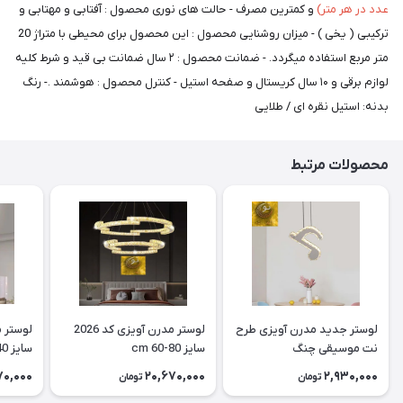
عدد در هر متر)
و کمترین مصرف - حالت های نوری محصول : آفتابی و مهتابی و
ترکیبی ( یخی ) - میزان روشنایی محصول : این محصول برای محیطی با متراژ 20
متر مربع استفاده میگردد. - ضمانت محصول : ۲ سال ضمانت بی قید و شرط کلیه
لوازم برقی و ۱۰ سال کریستال و صفحه استیل - کنترل محصول : هوشمند .- رنگ
بدنه: استیل نقره ای / طلایی
محصولات مرتبط
لوستر جدید مدرن آویزی طرح
لوستر مدرن آویزی کد 2026
نت موسیقی چنگ
سایز cm 60-80
سایز cm 40
70,000
20,670,000
2,930,000
تومان
تومان