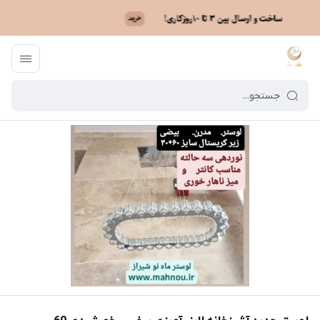
ماه نو
/
فهرست محصولات
/
لوستر جدید آشپزخانه لاینر آویزی بیضی- خورشیدی 0