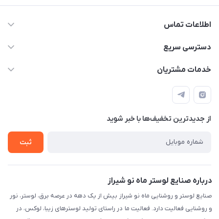
اطلاعات تماس
09171115348
دسترسی سریع
sinner2809@gmail.com
مجله فروشگاه
خدمات مشتریان
شیراز، خیابان قاآنی شمالی، مجتمع تخصصی برق و روشنایی زمرد،
لیست محصولات
قوانین و مقررات
طبقه همکف واحد 131
درباره ما
حریم خصوصی
تماس با ما
از جدید‌ترین تخفیف‌ها با‌ خبر شوید
راهنما
ثبت
درباره صنایع لوستر ماه نو شیراز
صنایع لوستر و روشنایی ماه نو شیراز بیش از یک دهه در عرصه برق، لوستر، نور
و روشنایی فعالیت دارد. فعالیت ما در راستای تولید لوسترهای زیبا، لوکس، در