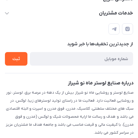
sinner2809@gmail.com
مجله فروشگاه
خدمات مشتریان
شیراز، خیابان قاآنی شمالی، مجتمع تخصصی برق و روشنایی زمرد،
لیست محصولات
قوانین و مقررات
طبقه همکف واحد 131
درباره ما
حریم خصوصی
تماس با ما
از جدید‌ترین تخفیف‌ها با‌ خبر شوید
راهنما
ثبت
درباره صنایع لوستر ماه نو شیراز
صنایع لوستر و روشنایی ماه نو شیراز بیش از یک دهه در عرصه برق، لوستر، نور
و روشنایی فعالیت دارد. فعالیت ما در راستای تولید لوسترهای زیبا، لوکس، در
سبک های مختلف سلطنتی، کلاسیک، مدرن، فوق مدرن و اسپرت و البته اقتصادی
می باشد و هدف و رسالت ما ارایه محصولات شیک و لوکس (مدرن و فوق
مدرن)، با کیفیت عالی و قیمت مناسب می باشد و جامعه هدف ما مشتریان عزیز
در سراسر کشور می باشد.