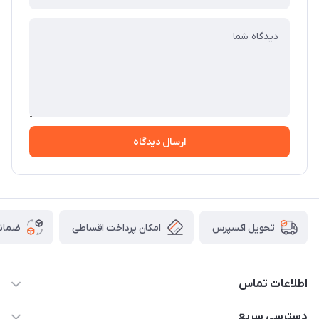
ارسال دیدگاه
امکان پرداخت اقساطی
ضمانت
تحویل اکسپرس
اطلاعات تماس
09171115348
دسترسی سریع