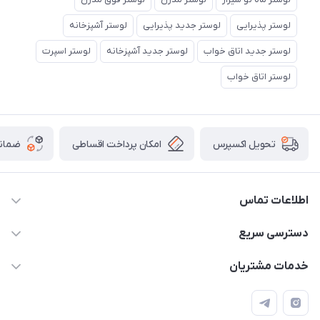
لوستر پذیرایی
لوستر جدید پذیرایی
لوستر آشپزخانه
لوستر جدید اتاق خواب
لوستر جدید آشپزخانه
لوستر اسپرت
لوستر اتاق خواب
امکان پرداخت اقساطی
ضمانت
تحویل اکسپرس
اطلاعات تماس
09171115348
دسترسی سریع
sinner2809@gmail.com
مجله فروشگاه
خدمات مشتریان
شیراز، خیابان قاآنی شمالی، مجتمع تخصصی برق و روشنایی زمرد،
لیست محصولات
قوانین و مقررات
طبقه همکف واحد 131
درباره ما
حریم خصوصی