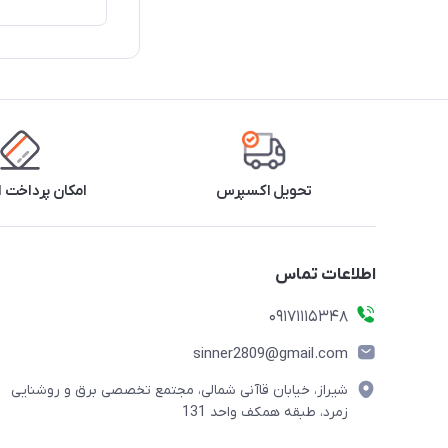
تحویل اکسپرس
امکان پرداخت 
اطلاعات تماس
09171115348
sinner2809@gmail.com
شیراز، خیابان قاآنی شمالی، مجتمع تخصصی برق و روشنایی
زمرد، طبقه همکف واحد 131