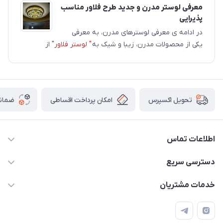
معرفی لوستر مدرن و جدید طرح فلاور مناسب
پذیرایی
در ادامه ی معرفی لوسترهای مدرن، به معرفی
یکی از محصولات مدرن، زیبا و شیک به
" لوستر فلاور"
از
امکان پرداخت اقساطی
ضمانت
تحویل اکسپرس
اطلاعات تماس
09171115348
دسترسی سریع
sinner2809@gmail.com
مجله فروشگاه
خدمات مشتریان
شیراز، خیابان قاآنی شمالی، مجتمع تخصصی برق و روشنایی زمرد،
لیست محصولات
قوانین و مقررات
طبقه همکف واحد 131
درباره ما
حریم خصوصی