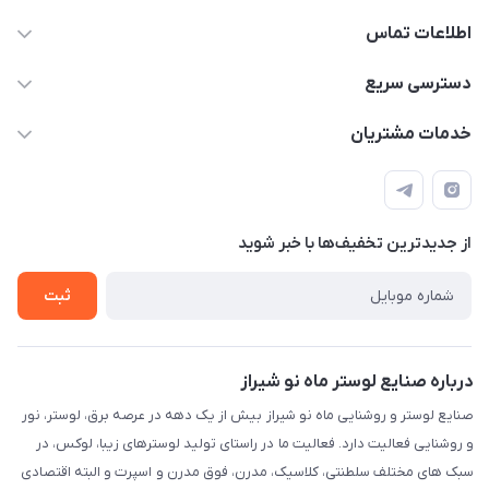
اطلاعات تماس
09171115348
دسترسی سریع
sinner2809@gmail.com
مجله فروشگاه
خدمات مشتریان
شیراز، خیابان قاآنی شمالی، مجتمع تخصصی برق و روشنایی زمرد،
لیست محصولات
قوانین و مقررات
طبقه همکف واحد 131
درباره ما
حریم خصوصی
تماس با ما
از جدید‌ترین تخفیف‌ها با‌ خبر شوید
راهنما
ثبت
درباره صنایع لوستر ماه نو شیراز
صنایع لوستر و روشنایی ماه نو شیراز بیش از یک دهه در عرصه برق، لوستر، نور
و روشنایی فعالیت دارد. فعالیت ما در راستای تولید لوسترهای زیبا، لوکس، در
سبک های مختلف سلطنتی، کلاسیک، مدرن، فوق مدرن و اسپرت و البته اقتصادی