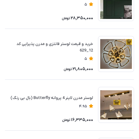
5
28,350,000
تومان
خرید و قیمت لوستر فانتزی و مدرن پذیرایی کد
12_629
5
21,805,000
تومان
لوستر مدرن لاینر 4 پروانه Butterfly (بال بی رنگ)
4.95
16,335,000
تومان