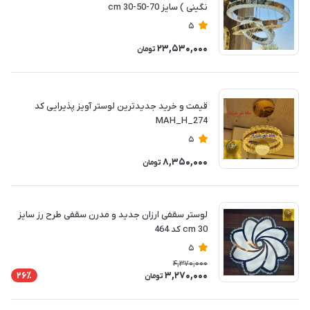
نگینی ) سایز 70-50-30 cm
5
23,530,000
تومان
قیمت و خرید جدیدترین لوستر آویز پذیرایی کد
MAH_H_274
5
8,350,000
تومان
لوستر سقفی ارزان جدید و مدرن سقفی طرح رز سایز
30 cm کد 464
5
4,370,000
3,270,000
26٪
تومان