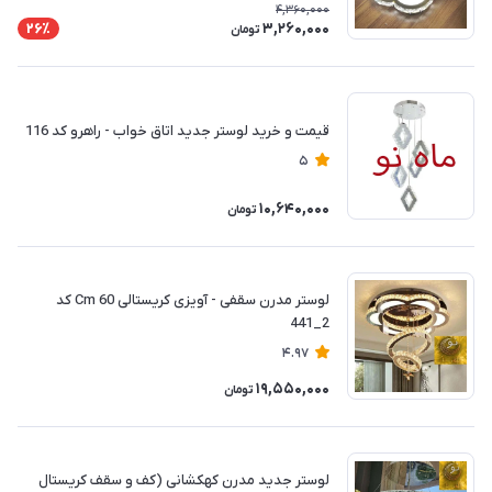
4,360,000
3,260,000
26٪
تومان
قیمت و خرید لوستر جدید اتاق خواب - راهرو کد 116
5
10,640,000
تومان
لوستر مدرن سقفی - آویزی کریستالی 60 Cm کد
2_441
4.97
19,550,000
تومان
لوستر جدید مدرن کهکشانی (کف و سقف کریستال