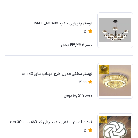
لوستر پذیرایی جدید MAH_M0406
5
23,255,000
تومان
لوستر سقفی مدرن طرح مهتاب سایز 40 cm
4.99
10,520,000
تومان
قیمت لوستر سقفی جدید پنلی کد 463 سایز 30 cm
5