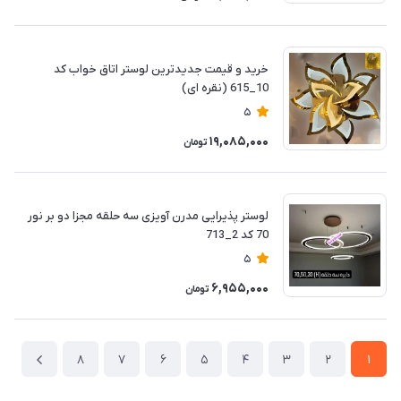
خرید و قیمت جدیدترین لوستر اتاق خواب کد
10_615 (نقره ای)
5
19,085,000
تومان
لوستر پذیرایی مدرن آویزی سه حلقه مجزا دو بر نور
70 کد 2_713
5
6,955,000
تومان
8
7
6
5
4
3
2
1