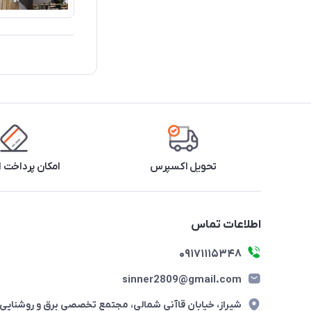
تحویل اکسپرس
امکان پرداخت 
اطلاعات تماس
09171115348
sinner2809@gmail.com
شیراز، خیابان قاآنی شمالی، مجتمع تخصصی برق و روشنایی