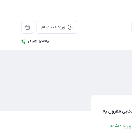
ورود / ثبت‌نام
09171115348
اق خواب برای سال 1404 : چطور انتخابی مقرون به
 زیبا داشته